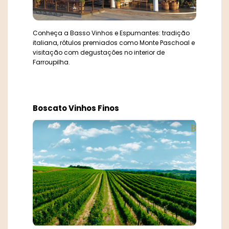
Lídio Carraro Vinícola Boutique
Lovara Vinhos Finos
Conheça a Basso Vinhos e Espumantes: tradição
italiana, rótulos premiados como Monte Paschoal e
Lovatel
visitação com degustações no interior de
Farroupilha.
Marco Luigi
Mioranza
Boscato Vinhos Finos
Monte Bello
Monti del Sole
Pizzato Vinhas e Vinhos
Ponto Nero
Routhier & Darricarrère
Salvatti & Sirena