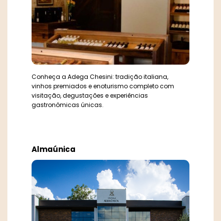
Cerros de Gaya
Coop. Garibaldi
Coop. São João
Cooperativa Vinícola Aurora
Conheça a Adega Chesini: tradição italiana,
Courmayeur Domaine
vinhos premiados e enoturismo completo com
visitação, degustações e experiências
gastronômicas únicas.
Dal Pizzol Vinhos Únicos
De Cezaro
De Mari
Almaúnica
Domínio Vicari
Don Abel
Don Giovanni