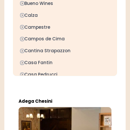
Bueno Wines
Calza
Campestre
Campos de Cima
Cantina Strapazzon
Casa Fantin
Casa Pedrucci
Casa Valduga
Cave Antiga Vitivinícola
Adega Chesini
Cave de Angelina
Cave do Sol