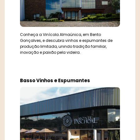
Don Laurindo
Estância Paraizo Vinícola Boutique
Faccin Vinhos
Conheça a Vinícola Almaúnica, em Bento
Gonçalves, e descubra vinhos e espumantes de
Famíglia Tasca
produção limitada, unindo tradição familiar,
inovação e paixão pela videira.
Família Bebber
Família Geisse
Basso Vinhos e Espumantes
Galiotto
Gallon Sucos de Uva
Grupo Miolo
Guatambu
Larentis