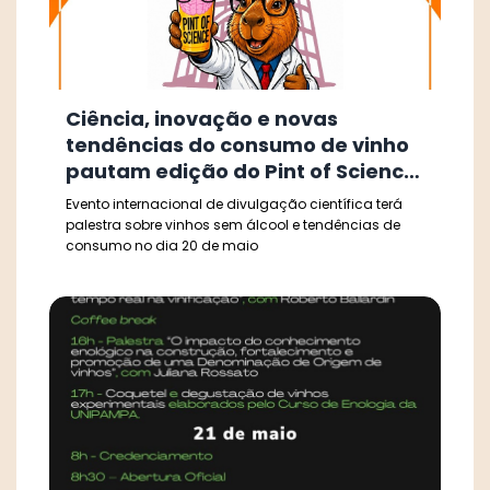
Ciência, inovação e novas
tendências do consumo de vinho
pautam edição do Pint of Science
em Bento Gonçalves
Evento internacional de divulgação científica terá
palestra sobre vinhos sem álcool e tendências de
consumo no dia 20 de maio