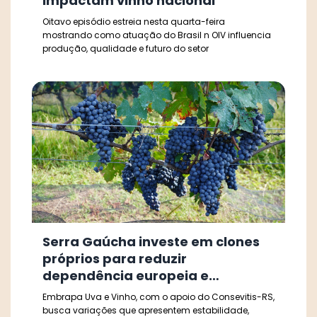
impactam vinho nacional
Oitavo episódio estreia nesta quarta-feira
mostrando como atuação do Brasil n OIV influencia
produção, qualidade e futuro do setor
Serra Gaúcha investe em clones
próprios para reduzir
dependência europeia e
fortalecer identidade do vinho
Embrapa Uva e Vinho, com o apoio do Consevitis-RS,
brasileiro
busca variações que apresentem estabilidade,