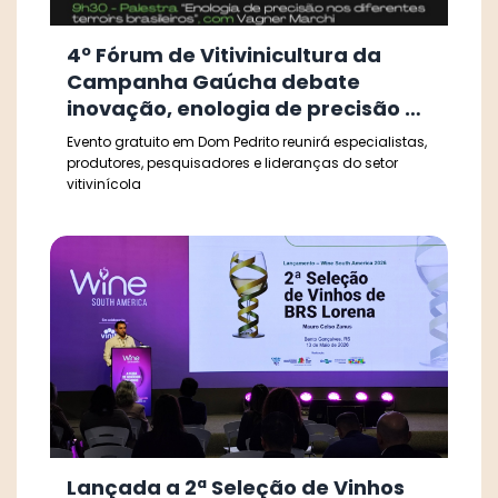
4º Fórum de Vitivinicultura da
Campanha Gaúcha debate
inovação, enologia de precisão e
oportunidades para a cadeia da
Evento gratuito em Dom Pedrito reunirá especialistas,
uva
produtores, pesquisadores e lideranças do setor
vitivinícola
Lançada a 2ª Seleção de Vinhos