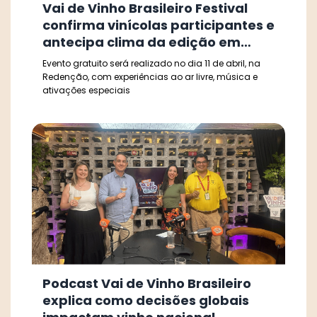
Vai de Vinho Brasileiro Festival
confirma vinícolas participantes e
antecipa clima da edição em
Porto Alegre
Evento gratuito será realizado no dia 11 de abril, na
Redenção, com experiências ao ar livre, música e
ativações especiais
Podcast Vai de Vinho Brasileiro
explica como decisões globais