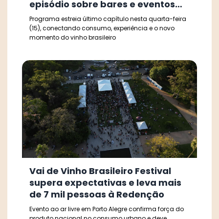
episódio sobre bares e eventos
que levaram o vinho às ruas
Programa estreia último capítulo nesta quarta-feira
(15), conectando consumo, experiência e o novo
momento do vinho brasileiro
Vai de Vinho Brasileiro Festival
supera expectativas e leva mais
de 7 mil pessoas à Redenção
Evento ao ar livre em Porto Alegre confirma força do
produto nacional no consumo urbano e deve