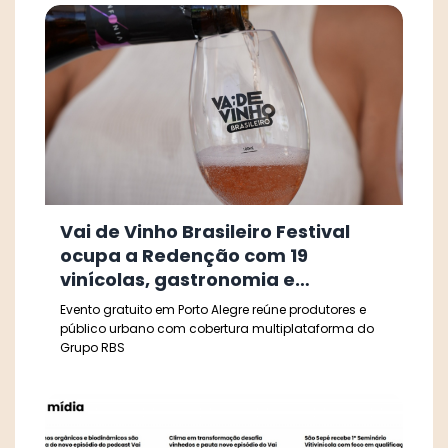
Vai de Vinho Brasileiro Festival
ocupa a Redenção com 19
vinícolas, gastronomia e
experiências ao ar livre
Evento gratuito em Porto Alegre reúne produtores e
público urbano com cobertura multiplataforma do
Grupo RBS