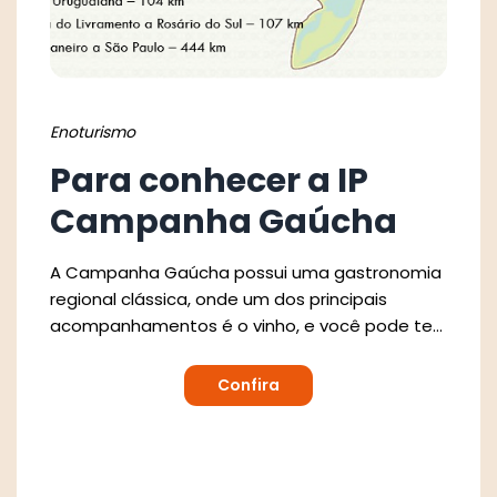
Enoturismo
En
Para conhecer a IP
L
Campanha Gaúcha
te
Co
Go
A Campanha Gaúcha possui uma gastronomia
ho
regional clássica, onde um dos principais
se
acompanhamentos é o vinho, e você pode ter
pa
tudo isso junto de uma paisagem incrível dos
Pampas gaúchos, curtindo um pôr do sol de
Confira
tirar o fôlego.