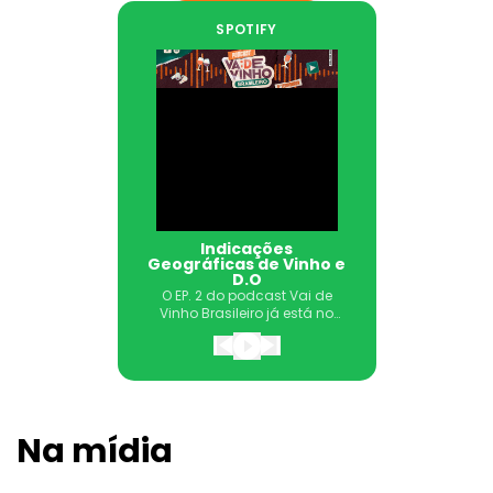
SPOTIFY
Indicações
Geográficas de Vinho e
D.O
O EP. 2 do podcast Vai de
Vinho Brasileiro já está no
ar!Neste episódio, falamos
sobre Indicações
Geográficas e como estas
certificações reforçam a
qualidade, a origem e a
reputação dos vinhos.
Na mídia