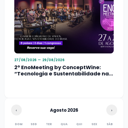
27/08/2026 — 29/08/2026
2º EnoMeeting by ConceptWine:
“Tecnologia e Sustentabilidade na
Enologia e Viticultura”
‹
Agosto
2026
›
DOM
SEG
TER
QUA
QUI
SEX
SÁB